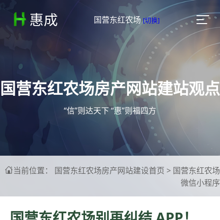
惠成

国营东红农场
[切换]
国营东红农场房产网站建站观点
“信”则达天下 “惠”则福四方
当前位置：
国营东红农场房产网站建设首页
>
国营东红农场

微信小程序
国营东红农场别再纠结 APP！